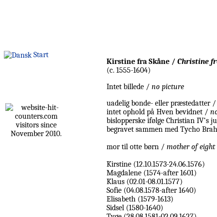
Start
Kirstine fra Skåne /
Christine f
(c. 1555-1604)
Intet billede /
no picture
uadelig bonde- eller præstedatter 
intet ophold på Hven bevidnet /
no
bislopperske ifølge Christian IV‘s j
visitors since
begravet sammen med Tycho Brahe
November 2010.
mor til otte børn /
mother of eight
Kirstine (12.10.1573-24.06.1576)
Magdalene (1574-after 1601)
Klaus (02.01-08.01.1577)
Sofie (04.08.1578-after 1640)
Elisabeth (1579-1613)
Sidsel (1580-1640)
Tyge (28.08.1581-02.09.1627)