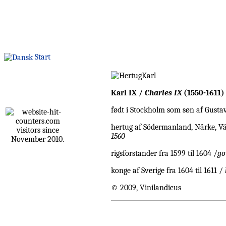
Start
Karl IX /
Charles IX
(1550-1611)
født i Stockholm som søn af Gusta
hertug af Södermanland, Närke, V
visitors since
1560
November 2010.
rigsforstander fra 1599 til 1604 /
go
konge af Sverige fra 1604 til 1611 /
© 2009, Vinilandicus